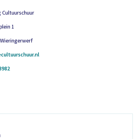
g Cultuurschuur
lein 1
 Wieringerwerf
cultuurschuur.nl
3982
n