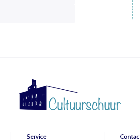
Inloggen
Het theaterabonnement á €110 geeft gratis toegang tot
totaal 17 voorstellingen.
Het abonnement staat op naam, waardoor per voorstelling
E-mailadres
maar één kaart gratis besteld kan worden. Bij bestelling van
meerdere kaarten worden de extra kaarten in rekening
gebracht.
Wachtwoord
Wachtwoord vergeten
Het abonnement bestellen gaat met een mailtje naar
Service
Contac
theater@decultuurschuur.nl
. Als antwoord hierop krijgt u een