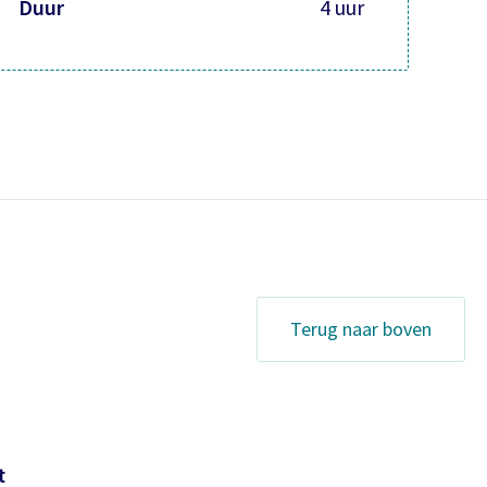
Duur
4 uur
Terug naar boven
t