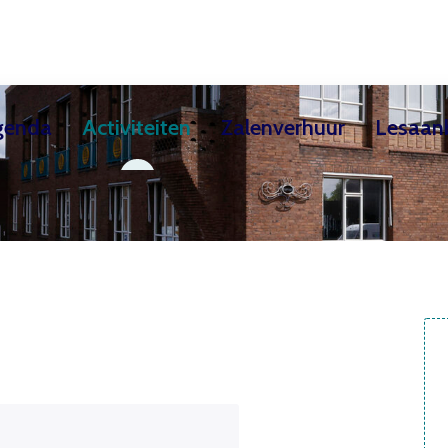
genda
Activiteiten
Zalenverhuur
Lesaan
ekschool
Teken- & Schilderles / Creatieve kindercur
Exposities
Huurders
Theaterzaal
Over de Cultuursch
Filmhuis