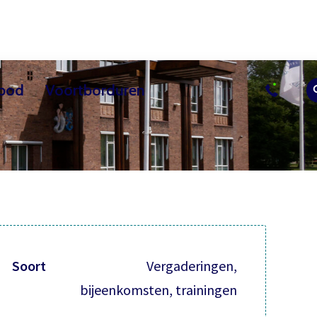
bod
Voortborduren
sussen
uur
Actueel
Overig les aanbod
Vrijwilliger worden
Contact
Bezoekerscent
Soort
Vergaderingen,
bijeenkomsten, trainingen