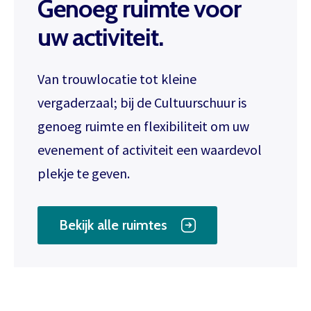
Genoeg ruimte voor
om de betaling te doen en zodra die
binnen is verwerken we het
uw activiteit.
Inloggen
abonnement.
U krijgt dan bericht dat u gratis kan
Van trouwlocatie tot kleine
reserveren, gewoon via de bestelknop
vergaderzaal; bij de Cultuurschuur is
bij de voorstelling.
genoeg ruimte en flexibiliteit om uw
evenement of activiteit een waardevol
Meer info
plekje te geven.
Bekijk alle ruimtes