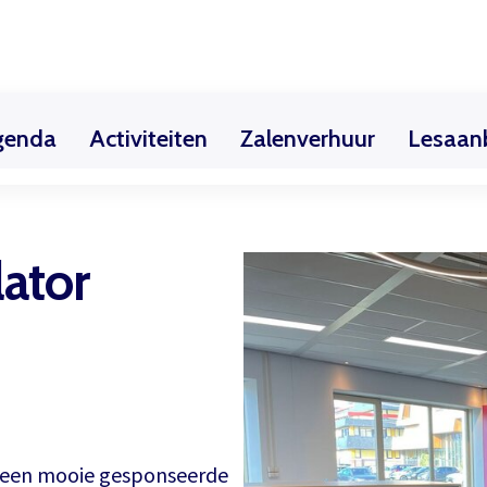
genda
Activiteiten
Zalenverhuur
Lesaan
ekschool
Teken- & Schilderles / Creatieve kindercur
Exposities
Huurders
Theaterzaal
Over de Cultuursch
Filmhuis
lator
d) een mooie gesponseerde