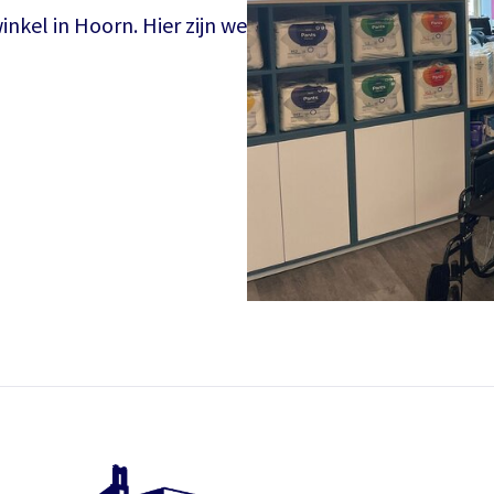
nkel in Hoorn. Hier zijn we
Inloggen
Het theaterabonnement á €110 geeft gratis toegang tot
totaal 17 voorstellingen.
Het abonnement staat op naam, waardoor per voorstelling
E-mailadres
maar één kaart gratis besteld kan worden. Bij bestelling van
meerdere kaarten worden de extra kaarten in rekening