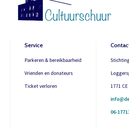
gebracht.
Wachtwoord
Wachtwoord vergeten
Het abonnement bestellen gaat met een mailtje naar
theater@decultuurschuur.nl
. Als antwoord hierop krijgt u een
verzoek om de betaling te doen en zodra die binnen is
verwerken we het abonnement.
Onthoud gegevens
Service
Contac
U krijgt dan bericht dat u gratis kan reserveren, gewoon via de
Inloggen
bestelknop bij de voorstelling.
Parkeren & bereikbaarheid
Stichtin
Vrienden en donateurs
Loggersp
Meer info
Ticket verloren
1771 CE
info@de
06-1771