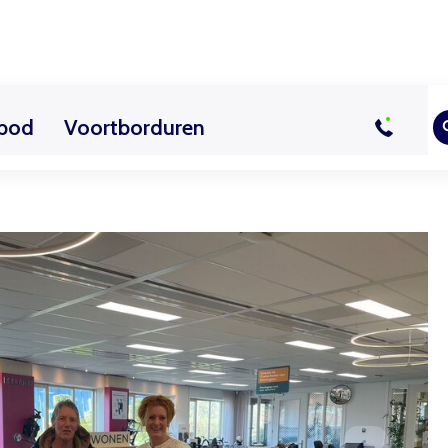
bod
Voortborduren
sussen
uur
Actueel
Overig les aanbod
Vrijwilliger worden
Contact
Bezoekerscent