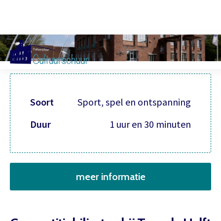
Muzi
Soort
Sport, spel en ontspanning
Duur
1 uur en 30 minuten
meer informatie