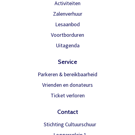
Activiteiten
theater@decultuurschuur.nl
. Als
Zalenverhuur
antwoord hierop krijgt u een verzoek
Onthoud gegevens
Lesaanbod
om de betaling te doen en zodra die
binnen is verwerken we het
Voortborduren
Inloggen
abonnement.
Uitagenda
U krijgt dan bericht dat u gratis kan
reserveren, gewoon via de bestelknop
Service
bij de voorstelling.
Parkeren & bereikbaarheid
Vrienden en donateurs
Meer info
Ticket verloren
Contact
Stichting Cultuurschuur
Loggersplein 1