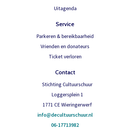
Onthoud gegevens
om de betaling te doen en zodra die
Uitagenda
binnen is verwerken we het
Inloggen
abonnement.
Service
U krijgt dan bericht dat u gratis kan
Parkeren & bereikbaarheid
reserveren, gewoon via de bestelknop
Vrienden en donateurs
bij de voorstelling.
Ticket verloren
Meer info
Contact
Stichting Cultuurschuur
Loggersplein 1
1771 CE Wieringerwerf
info@decultuurschuur.nl
06-17713982