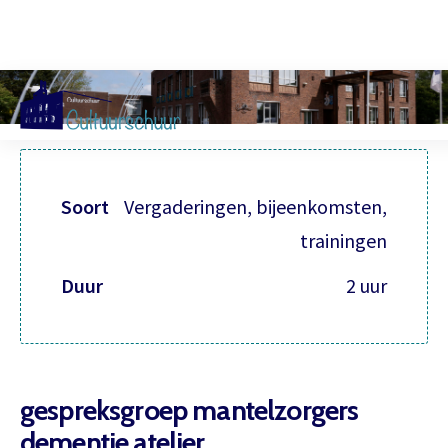
Muzi
Soort
Vergaderingen, bijeenkomsten,
trainingen
Duur
2 uur
gespreksgroep mantelzorgers
dementie atelier