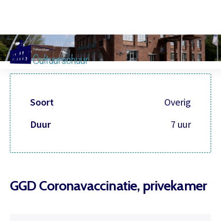
Muzi
Soort
Overig
Duur
7 uur
GGD Coronavaccinatie, privekamer