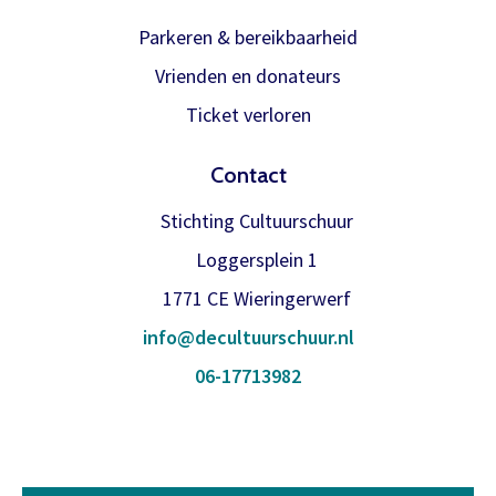
binnen is verwerken we het
Inloggen
abonnement.
Parkeren & bereikbaarheid
Vrienden en donateurs
U krijgt dan bericht dat u gratis kan
reserveren, gewoon via de bestelknop
Ticket verloren
bij de voorstelling.
Contact
Meer info
Stichting Cultuurschuur
Loggersplein 1
1771 CE Wieringerwerf
info@decultuurschuur.nl
06-17713982