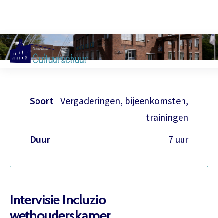
Muzi
Soort
Vergaderingen, bijeenkomsten,
trainingen
Duur
7 uur
Intervisie Incluzio
wethouderskamer