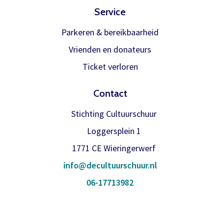
binnen is verwerken we het
Service
Inloggen
abonnement.
Parkeren & bereikbaarheid
U krijgt dan bericht dat u gratis kan
Vrienden en donateurs
reserveren, gewoon via de bestelknop
Ticket verloren
bij de voorstelling.
Contact
Meer info
Stichting Cultuurschuur
Loggersplein 1
1771 CE Wieringerwerf
info@decultuurschuur.nl
06-17713982