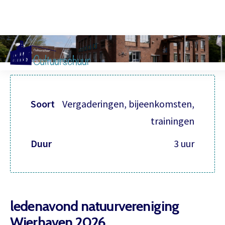
Muzi
Soort
Vergaderingen, bijeenkomsten,
trainingen
Duur
3 uur
ledenavond natuurvereniging
Wierhaven 2026