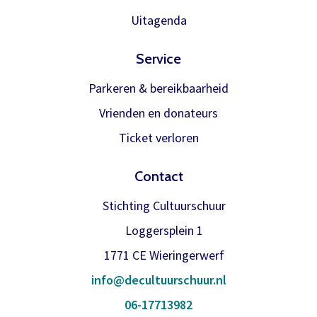
Onthoud gegevens
om de betaling te doen en zodra die
Uitagenda
binnen is verwerken we het
Inloggen
abonnement.
Service
U krijgt dan bericht dat u gratis kan
Parkeren & bereikbaarheid
reserveren, gewoon via de bestelknop
Vrienden en donateurs
bij de voorstelling.
Ticket verloren
Meer info
Contact
Stichting Cultuurschuur
Loggersplein 1
1771 CE Wieringerwerf
info@decultuurschuur.nl
06-17713982