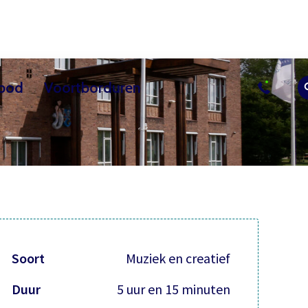
bod
Voortborduren
sussen
uur
Actueel
Overig les aanbod
Vrijwilliger worden
Contact
Bezoekerscent
Soort
Muziek en creatief
Duur
5 uur en 15 minuten