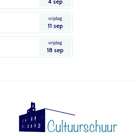
4 sep
Inloggen
Het theaterabonnement á €110 geeft gratis toegang tot
vrijdag
totaal 17 voorstellingen.
11 sep
Het abonnement staat op naam, waardoor per voorstelling
E-mailadres
vrijdag
maar één kaart gratis besteld kan worden. Bij bestelling van
18 sep
meerdere kaarten worden de extra kaarten in rekening
gebracht.
Wachtwoord
Wachtwoord vergeten
Het abonnement bestellen gaat met een mailtje naar
theater@decultuurschuur.nl
. Als antwoord hierop krijgt u een
verzoek om de betaling te doen en zodra die binnen is
verwerken we het abonnement.
Onthoud gegevens
U krijgt dan bericht dat u gratis kan reserveren, gewoon via de
Inloggen
bestelknop bij de voorstelling.