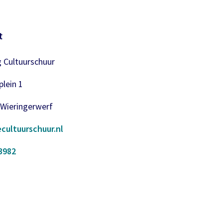
t
g Cultuurschuur
lein 1
 Wieringerwerf
cultuurschuur.nl
3982