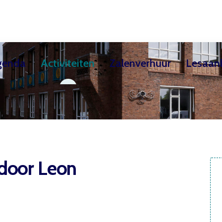
genda
Activiteiten
Zalenverhuur
Lesaan
ekschool
Teken- & Schilderles / Creatieve kindercur
Exposities
Huurders
Theaterzaal
Over de Cultuursch
Filmhuis
 door Leon