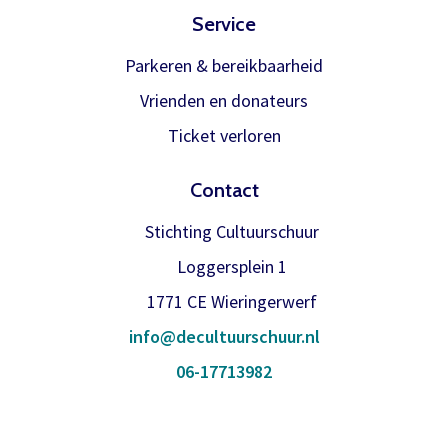
binnen is verwerken we het
Service
Inloggen
abonnement.
Parkeren & bereikbaarheid
U krijgt dan bericht dat u gratis kan
Vrienden en donateurs
reserveren, gewoon via de bestelknop
Ticket verloren
bij de voorstelling.
Contact
Meer info
Stichting Cultuurschuur
Loggersplein 1
1771 CE Wieringerwerf
info@decultuurschuur.nl
06-17713982