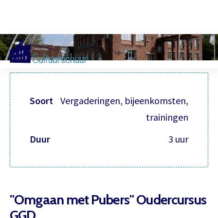
Muzi
Soort
Vergaderingen, bijeenkomsten,
trainingen
Duur
3 uur
"Omgaan met Pubers" Oudercursus
GGD