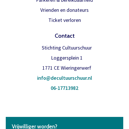
Inloggen
abonnement.
Vrienden en donateurs
U krijgt dan bericht dat u gratis kan
Ticket verloren
reserveren, gewoon via de bestelknop
bij de voorstelling.
Contact
Stichting Cultuurschuur
Meer info
Loggersplein 1
1771 CE Wieringerwerf
info@decultuurschuur.nl
06-17713982
Vrijwilliger worden?