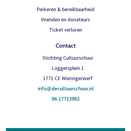
binnen is verwerken we het
Inloggen
abonnement.
Parkeren & bereikbaarheid
Vrienden en donateurs
U krijgt dan bericht dat u gratis kan
reserveren, gewoon via de bestelknop
Ticket verloren
bij de voorstelling.
Contact
Stichting Cultuurschuur
Meer info
Loggersplein 1
1771 CE Wieringerwerf
info@decultuurschuur.nl
06-17713982