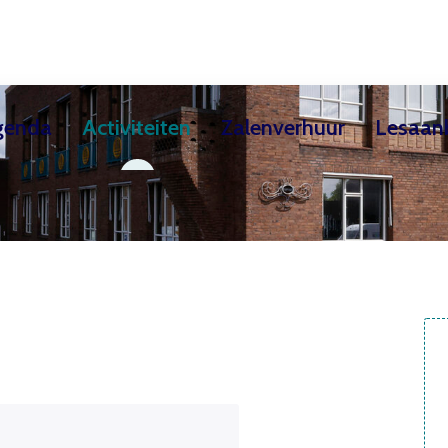
genda
Activiteiten
Zalenverhuur
Lesaan
ekschool
Teken- & Schilderles / Creatieve kindercur
Exposities
Huurders
Theaterzaal
Over de Cultuursch
Filmhuis