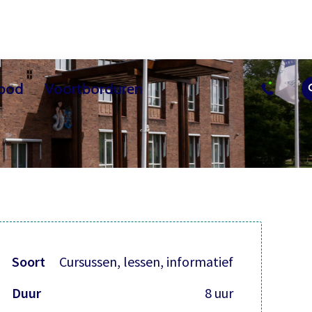
bod
Voortborduren
sussen
uur
Actueel
Overig les aanbod
Vrijwilliger worden
Contact
Bezoekerscent
Soort
Cursussen, lessen, informatief
Duur
8 uur