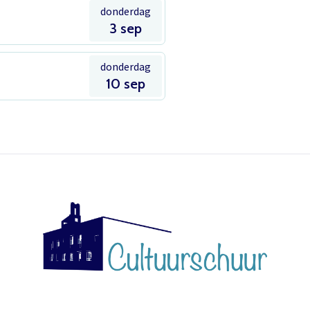
Inloggen
donderdag
Het theaterabonnement á €110 geeft gratis toegang tot
3 sep
totaal 17 voorstellingen.
Het abonnement staat op naam, waardoor per voorstelling
donderdag
E-mailadres
10 sep
maar één kaart gratis besteld kan worden. Bij bestelling van
meerdere kaarten worden de extra kaarten in rekening
gebracht.
Wachtwoord
Wachtwoord vergeten
Het abonnement bestellen gaat met een mailtje naar
theater@decultuurschuur.nl
. Als antwoord hierop krijgt u een
verzoek om de betaling te doen en zodra die binnen is
verwerken we het abonnement.
Onthoud gegevens
U krijgt dan bericht dat u gratis kan reserveren, gewoon via de
Inloggen
bestelknop bij de voorstelling.
Meer info