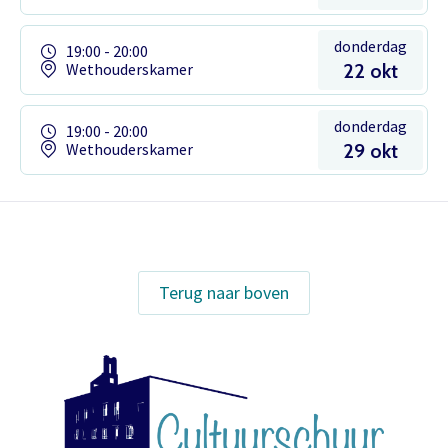
donderdag
19:00 - 20:00
Wethouderskamer
22 okt
donderdag
19:00 - 20:00
Wethouderskamer
29 okt
Het theaterabonnement á €110 geeft
Terug naar boven
gratis toegang tot totaal 17
voorstellingen.
Inloggen
Het abonnement staat op naam,
waardoor per voorstelling maar één
kaart gratis besteld kan worden. Bij
E-mailadres
bestelling van meerdere kaarten