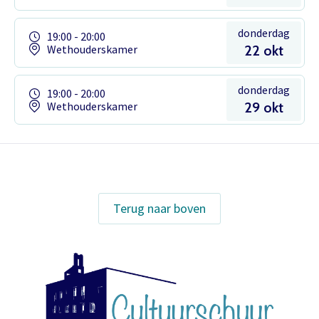
donderdag
19:00 - 20:00
Wethouderskamer
22 okt
donderdag
19:00 - 20:00
Wethouderskamer
29 okt
Het theaterabonnement á €110 geeft
Terug naar boven
gratis toegang tot totaal 17
voorstellingen.
Inloggen
Het abonnement staat op naam,
waardoor per voorstelling maar één
kaart gratis besteld kan worden. Bij
E-mailadres
bestelling van meerdere kaarten