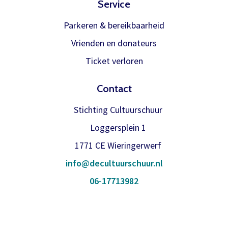
Service
binnen is verwerken we het
Inloggen
abonnement.
Parkeren & bereikbaarheid
U krijgt dan bericht dat u gratis kan
Vrienden en donateurs
reserveren, gewoon via de bestelknop
Ticket verloren
bij de voorstelling.
Contact
Meer info
Stichting Cultuurschuur
Loggersplein 1
1771 CE Wieringerwerf
info@decultuurschuur.nl
06-17713982