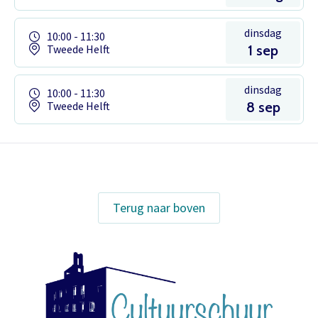
dinsdag
10:00 - 11:30
Tweede Helft
1 sep
dinsdag
10:00 - 11:30
Tweede Helft
8 sep
Het theaterabonnement á €110 geeft
Terug naar boven
gratis toegang tot totaal 17
voorstellingen.
Inloggen
Het abonnement staat op naam,
waardoor per voorstelling maar één
kaart gratis besteld kan worden. Bij
E-mailadres
bestelling van meerdere kaarten