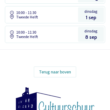
dinsdag
10:00 - 11:30
Tweede Helft
1 sep
dinsdag
10:00 - 11:30
Tweede Helft
8 sep
Het theaterabonnement á €110 geeft
Terug naar boven
gratis toegang tot totaal 17
voorstellingen.
Inloggen
Het abonnement staat op naam,
waardoor per voorstelling maar één
kaart gratis besteld kan worden. Bij
E-mailadres
bestelling van meerdere kaarten