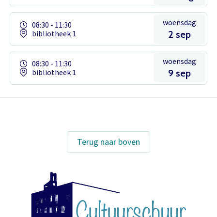
woensdag
08:30 - 11:30
bibliotheek 1
2 sep
woensdag
08:30 - 11:30
bibliotheek 1
9 sep
Het theaterabonnement á €110 geeft
Terug naar boven
gratis toegang tot totaal 17
voorstellingen.
Inloggen
Het abonnement staat op naam,
waardoor per voorstelling maar één
kaart gratis besteld kan worden. Bij
E-mailadres
bestelling van meerdere kaarten