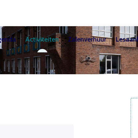
genda
Activiteiten
Zalenverhuur
Lesaan
ekschool
Teken- & Schilderles / Creatieve kindercur
Exposities
Huurders
Theaterzaal
Over de Cultuursch
Filmhuis