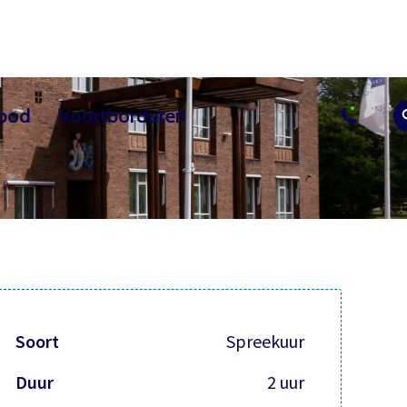
bod
Voortborduren
sussen
uur
Actueel
Overig les aanbod
Vrijwilliger worden
Contact
Bezoekerscent
Soort
Spreekuur
Duur
2 uur