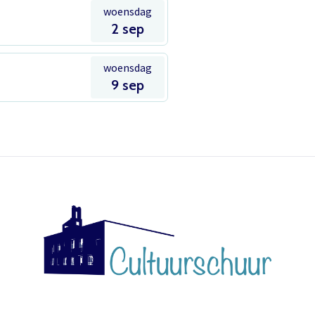
Inloggen
woensdag
Het theaterabonnement á €110 geeft gratis toegang tot
2 sep
totaal 17 voorstellingen.
Het abonnement staat op naam, waardoor per voorstelling
woensdag
E-mailadres
9 sep
maar één kaart gratis besteld kan worden. Bij bestelling van
meerdere kaarten worden de extra kaarten in rekening
gebracht.
Wachtwoord
Wachtwoord vergeten
Het abonnement bestellen gaat met een mailtje naar
theater@decultuurschuur.nl
. Als antwoord hierop krijgt u een
verzoek om de betaling te doen en zodra die binnen is
verwerken we het abonnement.
Onthoud gegevens
U krijgt dan bericht dat u gratis kan reserveren, gewoon via de
Inloggen
bestelknop bij de voorstelling.
Meer info