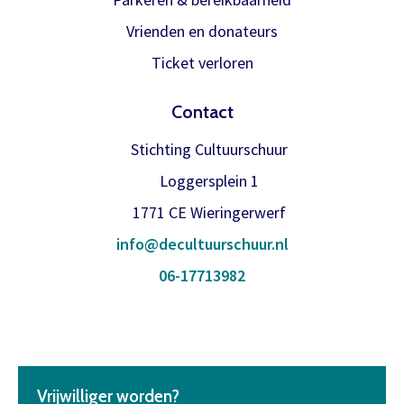
Inloggen
abonnement.
Vrienden en donateurs
U krijgt dan bericht dat u gratis kan
Ticket verloren
reserveren, gewoon via de bestelknop
bij de voorstelling.
Contact
Stichting Cultuurschuur
Meer info
Loggersplein 1
1771 CE Wieringerwerf
info@decultuurschuur.nl
06-17713982
Vrijwilliger worden?