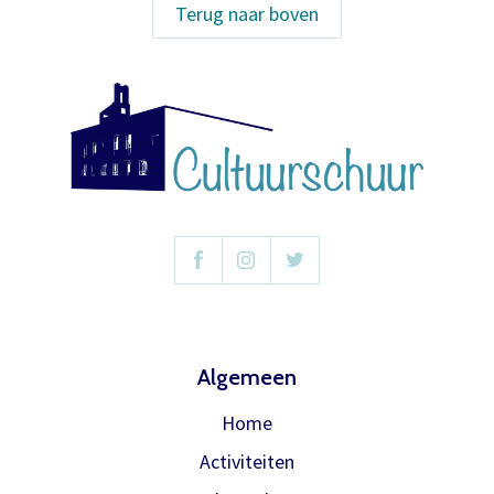
Het abonnement staat op naam,
Terug naar boven
waardoor per voorstelling maar één
kaart gratis besteld kan worden. Bij
E-mailadres
bestelling van meerdere kaarten
worden de extra kaarten in rekening
gebracht.
Wachtwoord
Het abonnement bestellen gaat met
Wachtwoord vergeten
een mailtje naar
theater@decultuurschuur.nl
. Als
antwoord hierop krijgt u een verzoek
Onthoud gegevens
om de betaling te doen en zodra die
binnen is verwerken we het
Inloggen
abonnement.
Algemeen
U krijgt dan bericht dat u gratis kan
Home
reserveren, gewoon via de bestelknop
Activiteiten
bij de voorstelling.