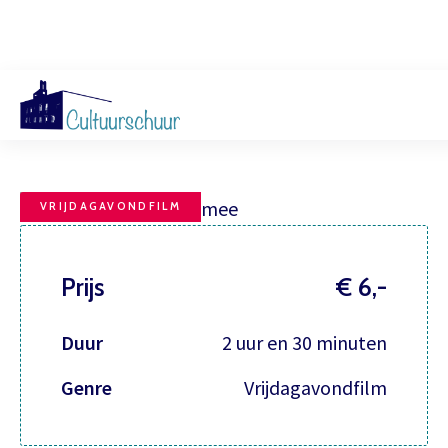
Filmhuis, Neem me mee
Muzi
VRIJDAGAVONDFILM
Prijs
€ 6,-
Duur
2 uur en 30 minuten
Genre
Vrijdagavondfilm