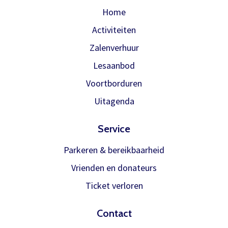
reserveren, gewoon via de bestelknop
Home
bij de voorstelling.
Activiteiten
Zalenverhuur
Meer info
Lesaanbod
Voortborduren
Uitagenda
Service
Parkeren & bereikbaarheid
Vrienden en donateurs
Ticket verloren
Contact