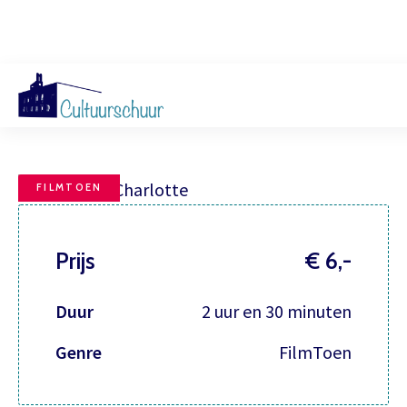
FilmToen, Charlotte
Muzi
FILMTOEN
Prijs
€ 6,-
Duur
2 uur en 30 minuten
Genre
FilmToen