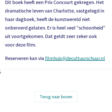
Dit boek heeft een Prix Concourt gekregen. Het
dramatische leven van Charlotte, vastgelegd in
haar dagboek, heeft de kunstwereld niet
Het theaterabonnement á €110 geeft
onberoerd gelaten. Er is heel veel “schoonheid”
gratis toegang tot totaal 17
uit voortgekomen. Dat geldt zeer zeker ook
voorstellingen.
Inloggen
voor deze film.
Het abonnement staat op naam,
waardoor per voorstelling maar één
Reserveren kan via
filmhuis@decultuurschuur.nl
kaart gratis besteld kan worden. Bij
E-mailadres
bestelling van meerdere kaarten
;
worden de extra kaarten in rekening
gebracht.
Wachtwoord
Het abonnement bestellen gaat met
Wachtwoord vergeten
Terug naar boven
een mailtje naar
theater@decultuurschuur.nl
. Als
antwoord hierop krijgt u een verzoek