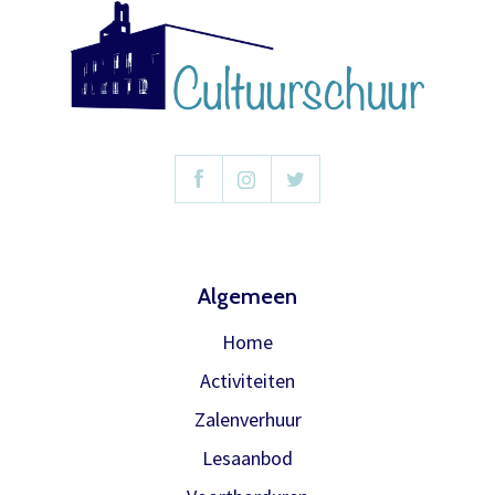
Onthoud gegevens
om de betaling te doen en zodra die
binnen is verwerken we het
Inloggen
abonnement.
U krijgt dan bericht dat u gratis kan
reserveren, gewoon via de bestelknop
bij de voorstelling.
Meer info
Algemeen
Home
Activiteiten
Zalenverhuur
Lesaanbod