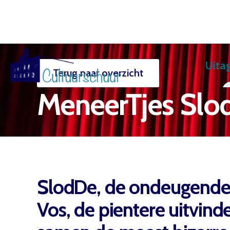
Uita
Terug naar overzicht
Muzi
MeneerTjes Slo
SlodDe, de ondeugende
Vos, de pientere uitvin