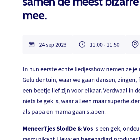
samen de meest bizarre
mee.
24 sep 2023
11:00 - 11:50
In hun eerste echte liedjesshow nemen ze j
Geluidentuin, waar we gaan dansen, zingen, 
een beetje lief zijn voor elkaar. Verdwaal in 
niets te gek is, waar alleen maar superhelden 
als papa en mama gaan slapen.
MeneerTjes SlodDe & Vos
is een gek, onde
rasmuzikant Llewy en begenadigd producer D