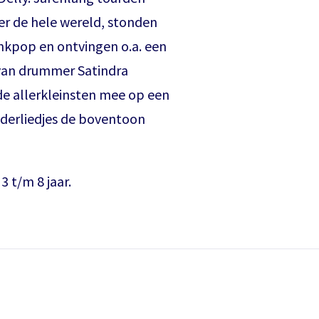
r de hele wereld, stonden
inkpop en ontvingen o.a. een
 van drummer Satindra
e allerkleinsten mee op een
nderliedjes de boventoon
3 t/m 8 jaar.
Bestel tickets
Inloggen
Het theaterabonnement á €110 geeft gratis toegang tot
€
10,-
totaal 17 voorstellingen.