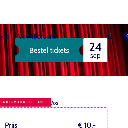
bod
Voortborduren
24
Bestel tickets
sussen
uur
Actueel
Overig les aanbod
Vrijwilliger worden
Contact
Bezoekerscent
sep
KINDERVOORSTELLING
Prijs
€ 10,-