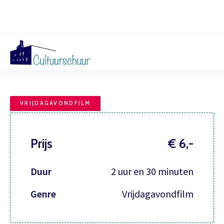
On Ira
Muzi
VRIJDAGAVONDFILM
Prijs
€ 6,-
Duur
2 uur en 30 minuten
Genre
Vrijdagavondfilm