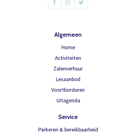
abonnement.
U krijgt dan bericht dat u gratis kan
reserveren, gewoon via de bestelknop
bij de voorstelling.
Algemeen
Home
Meer info
Activiteiten
Zalenverhuur
Lesaanbod
Voortborduren
Uitagenda
Service
Parkeren & bereikbaarheid