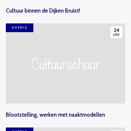
Cultuur binnen de Dijken Bruist!
OVERIG
24
okt
Het theaterabonnement á €110 geeft
Blootstelling, werken met naaktmodellen
gratis toegang tot totaal 17
voorstellingen.