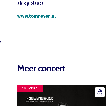
als op plaat!
www.tomneven.nl
;
Meer concert
CONCERT
26
sep