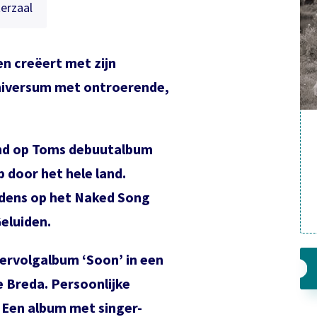
erzaal
n creëert met zijn
 universum met ontroerende,
end op Toms debuutalbum
p door het hele land.
dens op het Naked Song
Geluiden.
ervolgalbum ‘Soon’ in een
e Breda. Persoonlijke
. Een album met singer-