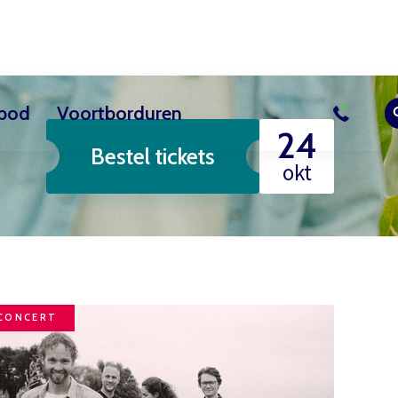
bod
Voortborduren
24
Bestel tickets
sussen
uur
Actueel
Overig les aanbod
Vrijwilliger worden
Contact
Bezoekerscent
okt
CONCERT