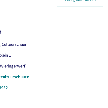
t
g Cultuurschuur
lein 1
 Wieringerwerf
cultuurschuur.nl
3982