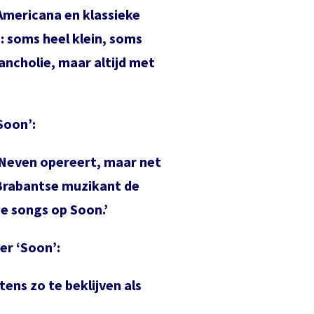
Americana en klassieke
n: soms heel klein, soms
ancholie, maar altijd met
Soon’:
m Neven opereert, maar net
 Brabantse muzikant de
e songs op Soon.’
er ‘Soon’:
ens zo te beklijven als