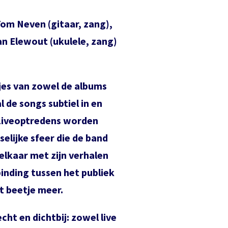
Tom Neven (gitaar, zang),
an Elewout (ukulele, zang)
djes van zowel de albums
l de songs subtiel in en
Bestel tickets
Liveoptredens worden
elijke sfeer die de band
Inloggen
elkaar met zijn verhalen
Het theaterabonnement á €110 geeft gratis toegang tot
€
17,50
totaal 17 voorstellingen.
nding tussen het publiek
Het abonnement staat op naam, waardoor per voorstelling
t beetje meer.
E-mailadres
maar één kaart gratis besteld kan worden. Bij bestelling van
meerdere kaarten worden de extra kaarten in rekening
cht en dichtbij: zowel live
E-mailadres