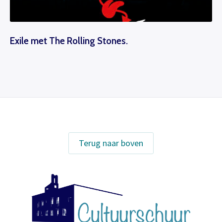
binnen is verwerken we het
voorwaarden
Inloggen
abonnement.
U krijgt dan bericht dat u gratis kan
Bestel tickets
Exile met The Rolling Stones.
reserveren, gewoon via de bestelknop
bij de voorstelling.
Meer info
Terug naar boven