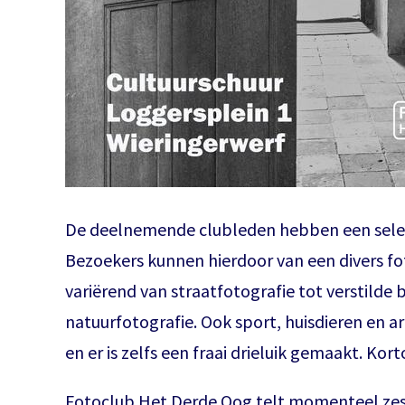
De deelnemende clubleden hebben een select
Bezoekers kunnen hierdoor van een divers f
variërend van straatfotografie tot verstilde 
natuurfotografie. Ook sport, huisdieren en 
en er is zelfs een fraai drieluik gemaakt. Kort
Fotoclub Het Derde Oog telt momenteel zest