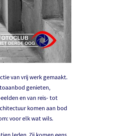
ie van vrij werk gemaakt.
otoaanbod genieten,
beelden en van reis- tot
architectuur komen aan bod
om: voor elk wat wils.
Inloggen
ien leden. Zij komen eens