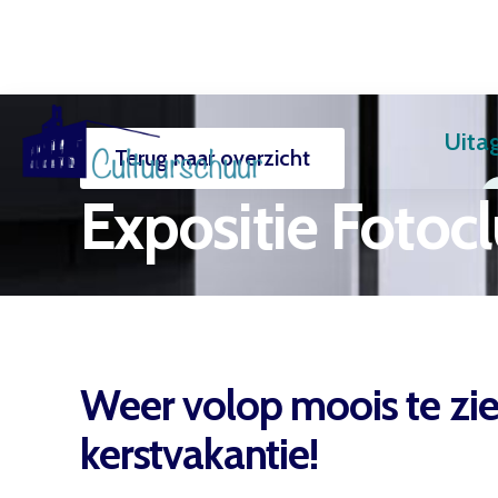
Uita
Terug naar overzicht
Muzi
Expositie Fotoc
Weer volop moois te zie
kerstvakantie!