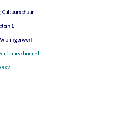
g Cultuurschuur
lein 1
 Wieringerwerf
cultuurschuur.nl
3982
n