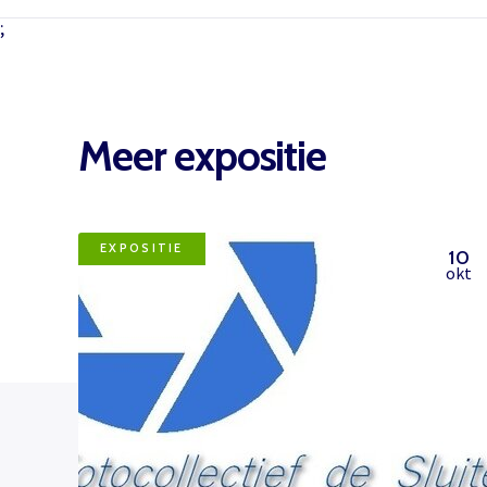
;
Meer expositie
EXPOSITIE
10
okt