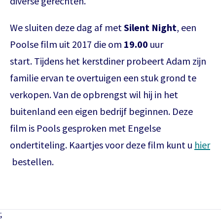
diverse gerechten.
Inloggen
Het abonnement staat op naam,
We sluiten deze dag af met
Silent Night
, een
waardoor per voorstelling maar één
Poolse film uit 2017 die om
19.00
uur
kaart gratis besteld kan worden. Bij
E-mailadres
bestelling van meerdere kaarten
start. Tijdens het kerstdiner probeert Adam zijn
worden de extra kaarten in rekening
familie ervan te overtuigen een stuk grond te
gebracht.
verkopen. Van de opbrengst wil hij in het
Wachtwoord
Het abonnement bestellen gaat met
Wachtwoord vergeten
buitenland een eigen bedrijf beginnen. Deze
een mailtje naar
film is Pools gesproken met Engelse
theater@decultuurschuur.nl
. Als
ondertiteling. Kaartjes voor deze film kunt u
hier
antwoord hierop krijgt u een verzoek
Onthoud gegevens
om de betaling te doen en zodra die
bestellen.
binnen is verwerken we het
Inloggen
abonnement.
U krijgt dan bericht dat u gratis kan
;
reserveren, gewoon via de bestelknop