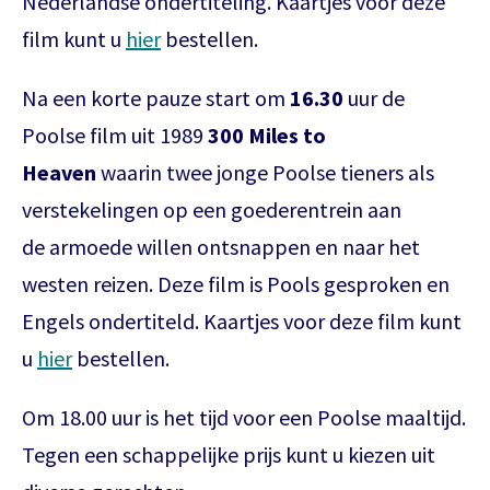
Nederlandse ondertiteling. Kaartjes voor deze
film kunt u
hier
bestellen.
Na een korte pauze start om
16.30
uur de
Poolse film uit 1989
300
Miles to
Heaven
waarin twee jonge Poolse tieners als
verstekelingen op een goederentrein aan
de armoede willen ontsnappen en naar het
westen reizen. Deze film is Pools gesproken en
Engels ondertiteld. Kaartjes voor deze film kunt
u
hier
bestellen.
Om 18.00 uur is het tijd voor een Poolse maaltijd.
Het theaterabonnement á €110 geeft
Tegen een schappelijke prijs kunt u kiezen uit
gratis toegang tot totaal 17
voorstellingen.