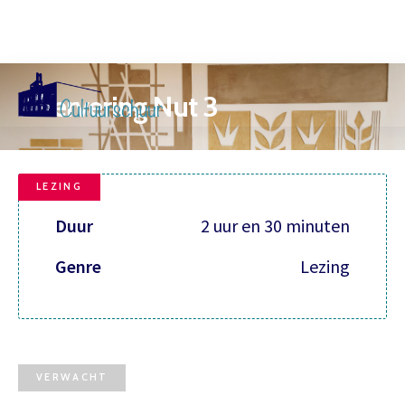
reservering Nut 3
Muzi
LEZING
Duur
2 uur en 30 minuten
Genre
Lezing
VERWACHT