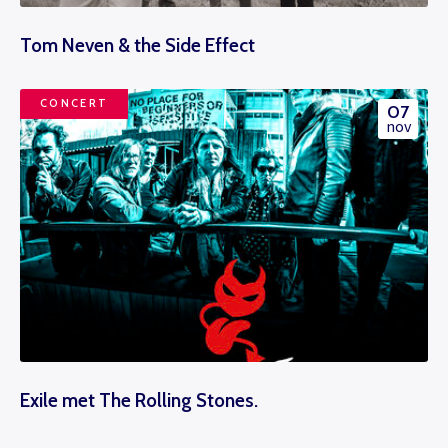
U krijgt dan bericht dat u gratis kan
Bestel tickets
reserveren, gewoon via de bestelknop
Tom Neven & the Side Effect
bij de voorstelling.
CONCERT
07
nov
Meer info
Exile met The Rolling Stones.