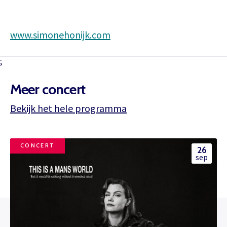
www.simonehonijk.com
;
Meer concert
Bekijk het hele programma
CONCERT
26
sep
Het theaterabonnement á €110 geeft
Bestel tickets