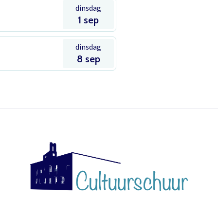
Inloggen
dinsdag
Het theaterabonnement á €110 geeft gratis toegang tot
1 sep
totaal 17 voorstellingen.
Het abonnement staat op naam, waardoor per voorstelling
dinsdag
E-mailadres
8 sep
maar één kaart gratis besteld kan worden. Bij bestelling van
meerdere kaarten worden de extra kaarten in rekening
gebracht.
Wachtwoord
Wachtwoord vergeten
Het abonnement bestellen gaat met een mailtje naar
theater@decultuurschuur.nl
. Als antwoord hierop krijgt u een
verzoek om de betaling te doen en zodra die binnen is
verwerken we het abonnement.
Onthoud gegevens
U krijgt dan bericht dat u gratis kan reserveren, gewoon via de
Inloggen
bestelknop bij de voorstelling.
Meer info