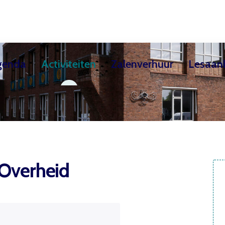
genda
Activiteiten
Zalenverhuur
Lesaan
ekschool
Teken- & Schilderles / Creatieve kindercur
Exposities
Huurders
Theaterzaal
Over de Cultuursch
Filmhuis
 Overheid