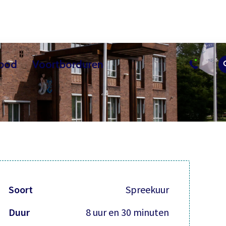
bod
Voortborduren
sussen
uur
Actueel
Overig les aanbod
Vrijwilliger worden
Contact
Bezoekerscent
Soort
Spreekuur
Duur
8 uur en 30 minuten