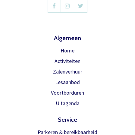
abonnement.
U krijgt dan bericht dat u gratis kan
reserveren, gewoon via de bestelknop
bij de voorstelling.
Algemeen
Home
Meer info
Activiteiten
Zalenverhuur
Lesaanbod
Voortborduren
Uitagenda
Service
Parkeren & bereikbaarheid