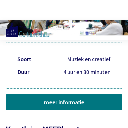
Muzi
Soort
Muziek en creatief
Duur
4 uur en 30 minuten
meer informatie