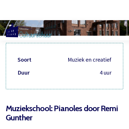
Muzi
Soort
Muziek en creatief
Duur
4 uur
Muziekschool: Pianoles door Remi
Gunther