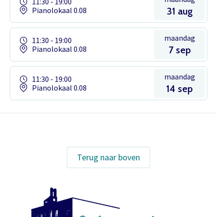
11:30 - 19:00
Pianolokaal 0.08
31 aug
maandag
11:30 - 19:00
Pianolokaal 0.08
7 sep
maandag
11:30 - 19:00
Pianolokaal 0.08
14 sep
Het theaterabonnement á €110 geeft
gratis toegang tot totaal 17
Terug naar boven
voorstellingen.
Inloggen
Het abonnement staat op naam,
waardoor per voorstelling maar één
kaart gratis besteld kan worden. Bij