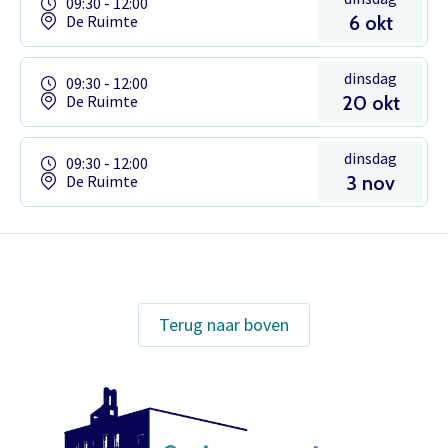
09:30 - 12:00
De Ruimte
6 okt
dinsdag
09:30 - 12:00
De Ruimte
20 okt
dinsdag
09:30 - 12:00
De Ruimte
3 nov
Het theaterabonnement á €110 geeft
gratis toegang tot totaal 17
Terug naar boven
voorstellingen.
Inloggen
Het abonnement staat op naam,
waardoor per voorstelling maar één
kaart gratis besteld kan worden. Bij