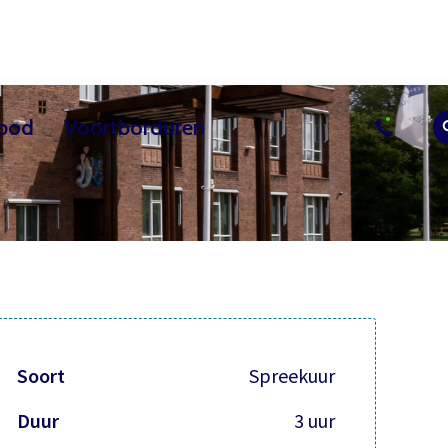
bod
Voortborduren
sussen
uur
Actueel
Overig les aanbod
Vrijwilliger worden
Contact
Bezoekerscent
Soort
Spreekuur
Duur
3 uur