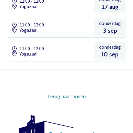
11:00 - 12:00
Yogazaal
27 aug
donderdag
11:00 - 12:00
Yogazaal
3 sep
donderdag
11:00 - 12:00
Yogazaal
10 sep
Het theaterabonnement á €110 geeft
gratis toegang tot totaal 17
Terug naar boven
voorstellingen.
Inloggen
Het abonnement staat op naam,
waardoor per voorstelling maar één
kaart gratis besteld kan worden. Bij