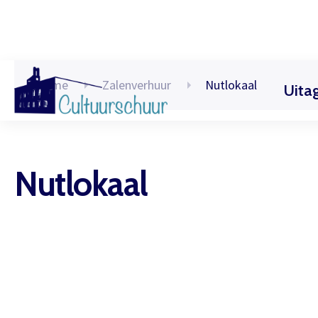
Home
Zalenverhuur
Nutlokaal
Uita
Muzi
Nutlokaal