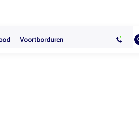
bod
Voortborduren
sussen
uur
Actueel
Overig les aanbod
Vrijwilliger worden
Contact
Bezoekerscent