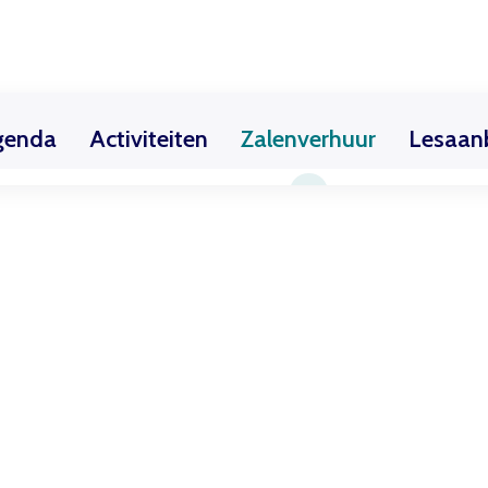
genda
Activiteiten
Zalenverhuur
Lesaan
ekschool
Teken- & Schilderles / Creatieve kindercur
Exposities
Huurders
Theaterzaal
Over de Cultuursch
Filmhuis