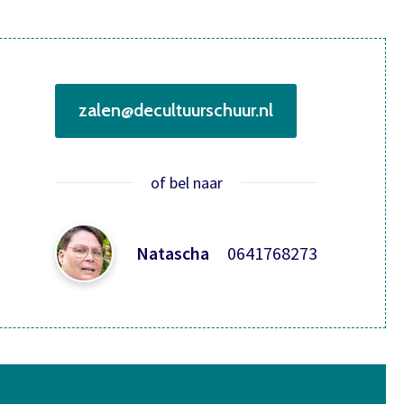
zalen@decultuurschuur.nl
of bel naar
Natascha
0641768273