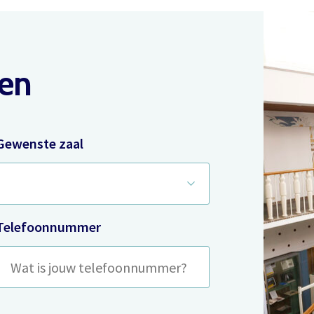
Inloggen
gen
Het theaterabonnement á €110 geeft gratis toegang tot
totaal 17 voorstellingen.
Het abonnement staat op naam, waardoor per voorstelling
E-mailadres
Gewenste zaal
maar één kaart gratis besteld kan worden. Bij bestelling van
meerdere kaarten worden de extra kaarten in rekening
gebracht.
Wachtwoord
Wachtwoord vergeten
Het abonnement bestellen gaat met een mailtje naar
Telefoonnummer
theater@decultuurschuur.nl
. Als antwoord hierop krijgt u een
verzoek om de betaling te doen en zodra die binnen is
verwerken we het abonnement.
Onthoud gegevens
U krijgt dan bericht dat u gratis kan reserveren, gewoon via de
Inloggen
bestelknop bij de voorstelling.